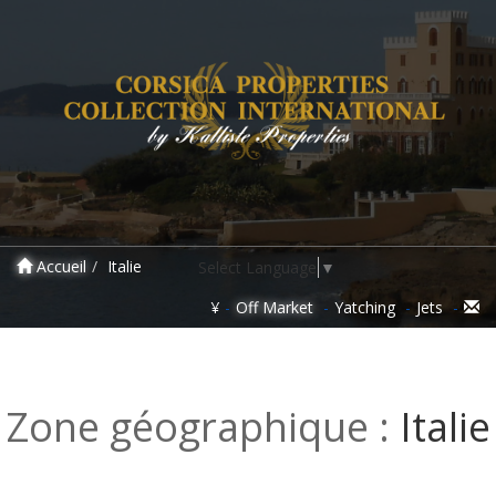
Accueil
Italie
Select Language
▼
¥
Off Market
Yatching
Jets
Zone géographique :
Italie